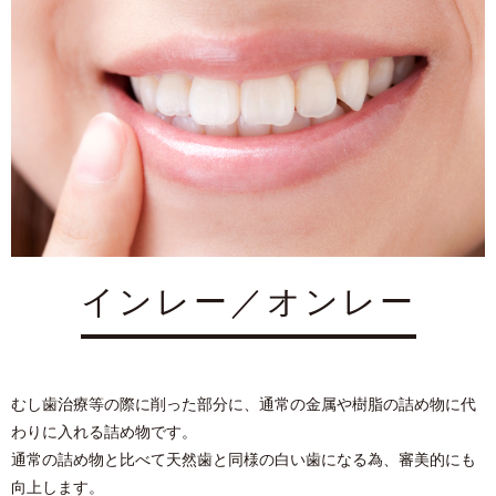
インレー／オンレー
むし⻭治療等の際に削った部分に、通常の⾦属や樹脂の詰め物に代
わりに⼊れる詰め物です。
通常の詰め物と⽐べて天然⻭と同様の⽩い⻭になる為、審美的にも
向上します。