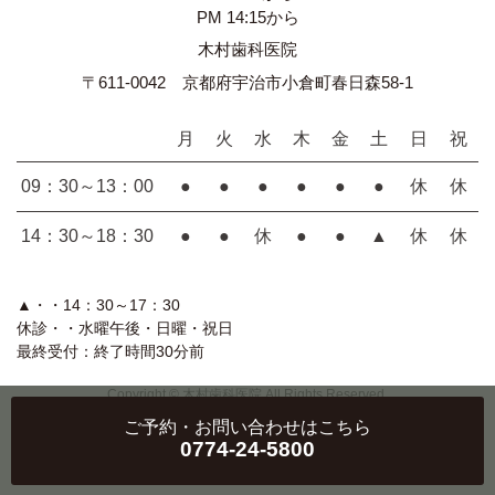
PM 14:15から
木村歯科医院
〒611-0042 京都府宇治市小倉町春日森58-1
月
火
水
木
金
土
日
祝
09：30～13：00
●
●
●
●
●
●
休
休
14：30～18：30
●
●
休
●
●
▲
休
休
▲・・14：30～17：30
休診・・水曜午後・日曜・祝日
最終受付：終了時間30分前
Copyright © 木村歯科医院 All Rights Reserved.
ご予約・お問い合わせ
はこちら
0774-24-5800