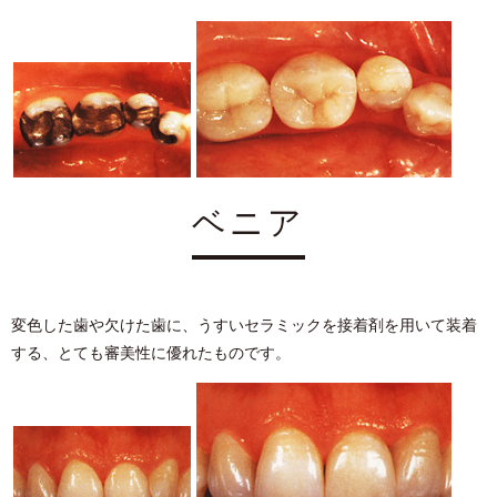
ベニア
変⾊した⻭や⽋けた⻭に、うすいセラミックを接着剤を⽤いて装着
する、とても審美性に優れたものです。